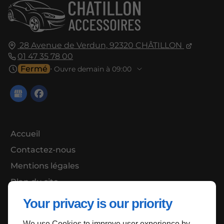
28 Avenue de Verdun,
92320
CHÂTILLON
01 47 35 78 00
Fermé
⋅ Ouvre demain à 09:00
Accueil
Contactez-nous
Mentions légales
Plan du site
Your privacy is our priority
We use Cookies to improve user experience by