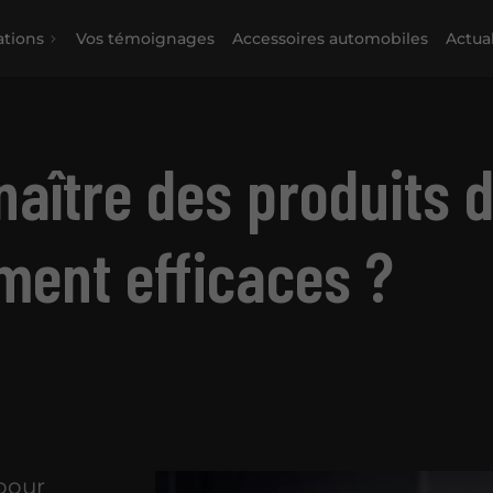
ations
Vos témoignages
Accessoires automobiles
Actual
ître des produits d
ment efficaces ?
 pour