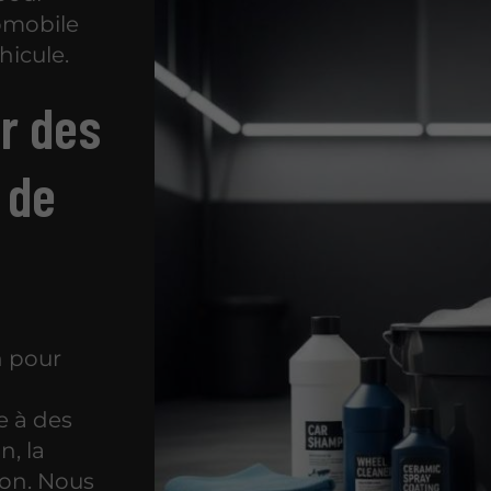
tomobile
hicule.
ir des
 de
n pour
e à des
n, la
tion. Nous