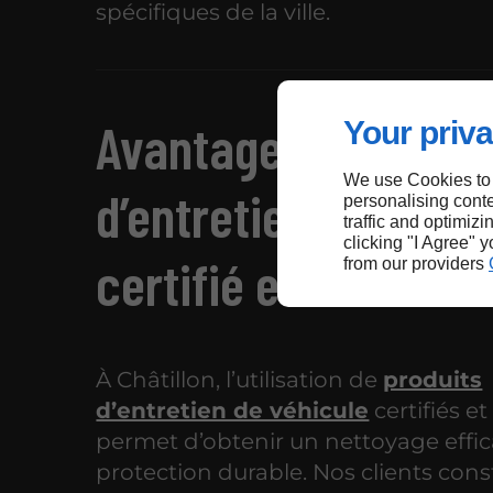
spécifiques de la ville.
Avantages d’un pro
Your priva
We use Cookies to
d’entretien de voitu
personalising conte
traffic and optimizi
clicking "I Agree" 
certifié et testé
from our providers
À Châtillon, l’utilisation de
produits
d’entretien de véhicule
certifiés et
permet d’obtenir un nettoyage effic
protection durable. Nos clients con