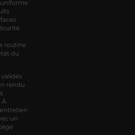
e uniforme
uits
rfaces
écurité
a routine
état du
 validés
un rendu
es
. À
 entretien
avec un
otégé