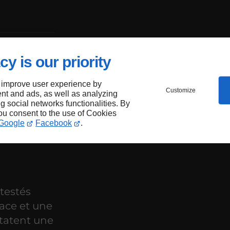
duit
cy is our priority
 improve user experience by
re
Customize
nt and ads, as well as analyzing
ng social networks functionalities. By
you consent to the use of Cookies
Google
Facebook
.
 testés
ace et une
statent une