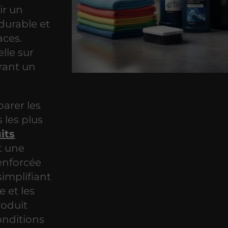
ir un
durable et
aces.
elle sur
urant un
parer les
 les plus
its
t une
renforcée
simplifiant
e et les
roduit
onditions