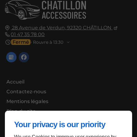
28 Avenue de Verdun,
92320
CHÂTILLON
01 47 35 78 00
Fermé
⋅ Rouvre à 13:30
Accueil
Contactez-nous
Mentions légales
Plan du site
Your privacy is our priority
We use Cookies to improve user experience by