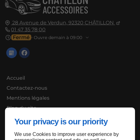
28 Avenue de Verdun,
92320
CHÂTILLON
01 47 35 78 00
Fermé
⋅ Ouvre demain à 09:00
Accueil
Contactez-nous
Mentions légales
Plan du site
Your privacy is our priority
We use Cookies to improve user experience by
Haut de page