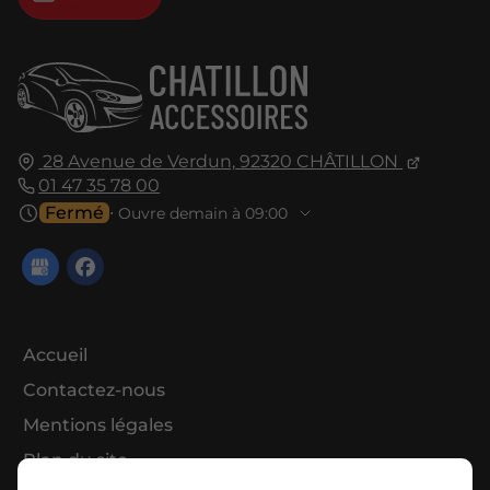
28 Avenue de Verdun,
92320
CHÂTILLON
01 47 35 78 00
Fermé
⋅ Ouvre demain à 09:00
Accueil
Contactez-nous
Mentions légales
Plan du site